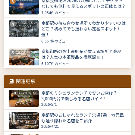
京都芸術花火2026の穴場はどこ？チケット
3
なしでも無料で見えるスポットの正体とは？
7,054件のビュー
京都駅の待ち合わせ場所でわかりやすいのは
4
どこ？初めてでも迷わない定番スポット7
選！
6,557件のビュー
京都御所のお土産財布が買える場所と商品
5
は？人気の本革製品を徹底調査！
6,107件のビュー
関連記事
京都のミシュランランチで安いお店は？
3,000円台で楽しめる名店ガイド！
2026/5/1
京都駅のおしゃれなランチ穴場7選！地元民
も通う隠れた名店をご紹介
2026/4/21