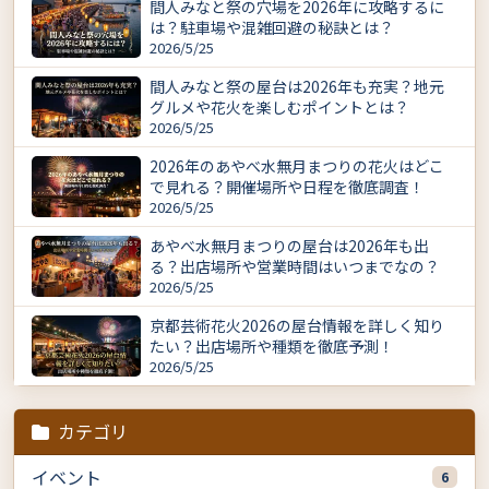
間人みなと祭の穴場を2026年に攻略するに
は？駐車場や混雑回避の秘訣とは？
2026/5/25
間人みなと祭の屋台は2026年も充実？地元
グルメや花火を楽しむポイントとは？
2026/5/25
2026年のあやべ水無月まつりの花火はどこ
で見れる？開催場所や日程を徹底調査！
2026/5/25
あやべ水無月まつりの屋台は2026年も出
る？出店場所や営業時間はいつまでなの？
2026/5/25
京都芸術花火2026の屋台情報を詳しく知り
たい？出店場所や種類を徹底予測！
2026/5/25
カテゴリ
イベント
6