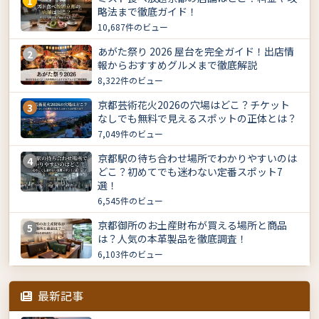
1
略法まで徹底ガイド！
10,687件のビュー
あがた祭り 2026 屋台を完全ガイド！出店情
2
報からおすすめグルメまで徹底解説
8,322件のビュー
京都芸術花火2026の穴場はどこ？チケット
3
なしでも無料で見えるスポットの正体とは？
7,049件のビュー
京都駅の待ち合わせ場所でわかりやすいのは
4
どこ？初めてでも迷わない定番スポット7
選！
6,545件のビュー
京都御所のお土産財布が買える場所と商品
5
は？人気の本革製品を徹底調査！
6,103件のビュー
最新記事