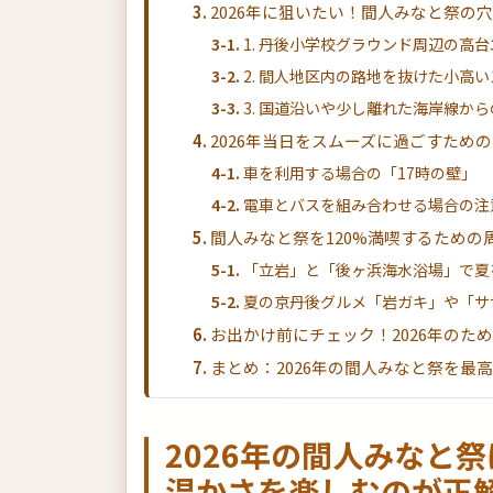
2026年に狙いたい！間人みなと祭の
1. 丹後小学校グラウンド周辺の高
2. 間人地区内の路地を抜けた小高
3. 国道沿いや少し離れた海岸線か
2026年当日をスムーズに過ごすため
車を利用する場合の「17時の壁」
電車とバスを組み合わせる場合の注
間人みなと祭を120%満喫するための
「立岩」と「後ヶ浜海水浴場」で夏
夏の京丹後グルメ「岩ガキ」や「サ
お出かけ前にチェック！2026年のた
まとめ：2026年の間人みなと祭を最
2026年の間人みなと
温かさを楽しむのが正