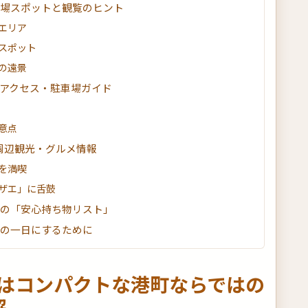
穴場スポットと観覧のヒント
台エリア
いスポット
らの遠景
のアクセス・駐車場ガイド
意点
周辺観光・グルメ情報
を満喫
ザエ」に舌鼓
めの「安心持ち物リスト」
高の一日にするために
祭はコンパクトな港町ならではの
解