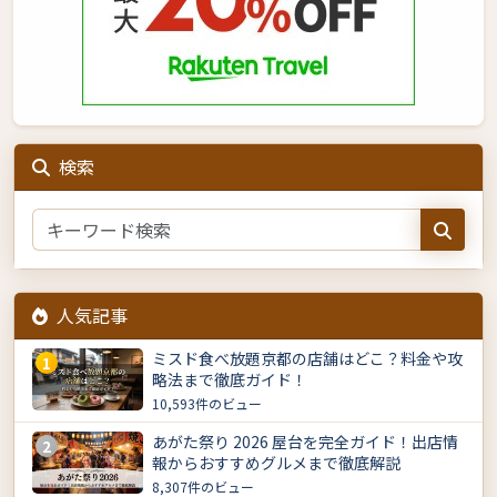
検索
人気記事
ミスド食べ放題京都の店舗はどこ？料金や攻
1
略法まで徹底ガイド！
10,593件のビュー
あがた祭り 2026 屋台を完全ガイド！出店情
2
報からおすすめグルメまで徹底解説
8,307件のビュー