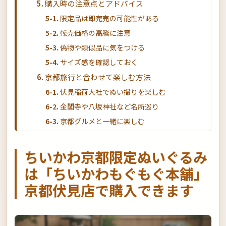
購入時の注意点とアドバイス
限定品は即完売の可能性がある
転売価格の高騰に注意
偽物や類似品に気をつける
サイズ感を確認しておく
京都旅行と合わせて楽しむ方法
伏見稲荷大社でぬい撮りを楽しむ
金閣寺や八坂神社など名所巡り
京都グルメと一緒に楽しむ
まとめ：ちいかわ京都限定ぬいぐるみで特別
な思い出を
ちいかわ京都限定ぬいぐるみ
あなただけの京都限定ちいかわを見つけてく
は「ちいかわもぐもぐ本舗」
ださい
京都伏見店で購入できます