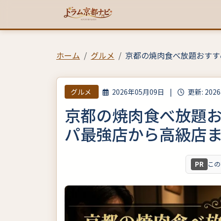
ホーム
グルメ
京都の焼肉食べ放題おすす
グルメ
2026年05月09日
|
更新: 202
京都の焼肉食べ放題
パ最強店から高級店
PR
この