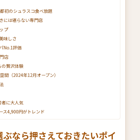
：京都初のシュラスコ食べ放題
きには堪らない専門店
ップ
美味しさ
No.1評価
門店
らの贅沢体験
間（2024年12月オープン）
法
若者に大人気
ス4,900円がトレンド
選ぶなら押さえておきたいポイ