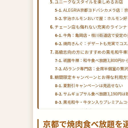
ユニークなスタイルを楽しめるお店
ALEGRIA京都ヨドバシカメラ店
宇治ホルモンおいで屋：ホルモン好
チェーン店も侮れない充実のラインナ
牛角：亀岡店・桂川街道店で安定の
焼肉きんぐ：デザートも充実でコスパ
高級志向の方におすすめの黒毛和牛専
祇園牛禅：和牛食べ放題3,800円か
A5ランク専門店：全席半個室の贅沢空
期間限定キャンペーンとお得な利用方
夏割引キャンペーンは見逃せない
サムギョプサル食べ放題3,190円は
黒毛和牛・牛タン入りプレミアムコー
予約する際の注意点とコツ
人気店は早めの予約が必須
京都で焼肉食べ放題を
ネット予約でクーポンをゲット