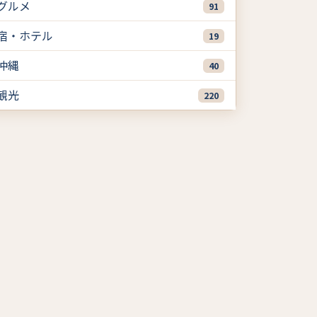
グルメ
91
宿・ホテル
19
沖縄
40
観光
220