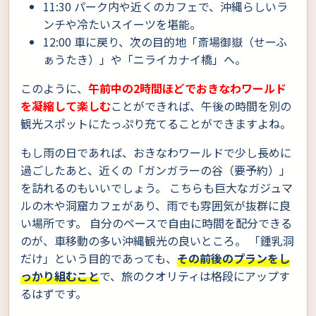
11:30 パーク内や近くのカフェで、沖縄らしいラ
ンチや冷たいスイーツを堪能。
12:00 車に戻り、次の目的地「斎場御嶽（せーふ
ぁうたき）」や「ニライカナイ橋」へ。
このように、
午前中の2時間ほどでおきなわワールド
を凝縮して楽しむ
ことができれば、午後の時間を別の
観光スポットにたっぷり充てることができますよね。
もし雨の日であれば、おきなわワールドで少し長めに
過ごしたあと、近くの「ガンガラーの谷（要予約）」
を訪れるのもいいでしょう。 こちらも巨大なガジュマ
ルの木や洞窟カフェがあり、雨でも雰囲気が抜群に良
い場所です。 自分のペースで自由に時間を配分できる
のが、車移動の多い沖縄観光の良いところ。 「鍾乳洞
だけ」という目的であっても、
その前後のプランをし
っかり組むこと
で、旅のクオリティは格段にアップす
るはずです。