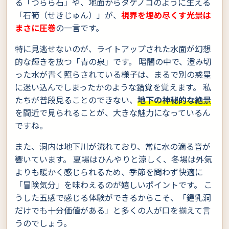
る「つらら石」や、地面からタケノコのように生える
「石筍（せきじゅん）」が、
視界を埋め尽くす光景は
まさに圧巻
の一言です。
特に見逃せないのが、ライトアップされた水面が幻想
的な輝きを放つ「青の泉」です。 暗闇の中で、澄み切
った水が青く照らされている様子は、まるで別の惑星
に迷い込んでしまったかのような錯覚を覚えます。 私
たちが普段見ることのできない、
地下の神秘的な絶景
を間近で見られることが、大きな魅力になっているん
ですね。
また、洞内は地下川が流れており、常に水の滴る音が
響いています。 夏場はひんやりと涼しく、冬場は外気
よりも暖かく感じられるため、季節を問わず快適に
「冒険気分」を味わえるのが嬉しいポイントです。 こ
うした五感で感じる体験ができるからこそ、「鍾乳洞
だけでも十分価値がある」と多くの人が口を揃えて言
うのでしょう。