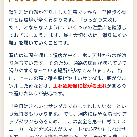
鍾乳洞は自然が作り出した洞窟ですから、普段歩く街
中とは環境が全く異なります。 「うっかり失敗し
た！」とならないように、いくつかの注意点を確認し
ておきましょう。 まず、最も大切なのは
「滑りにくい
靴」を履いていくこと
です。
洞内は年間を通して湿度が高く、常に天井から水が滴
り落ちています。 そのため、通路の床面が濡れていて
滑りやすくなっている場所が少なくありません。 特
に、ヒールの高い靴や脱げやすいサンダル、底がツル
ツルした靴などは、
思わぬ転倒に繋がる恐れ
があるの
で避けたほうが安心です。
「今日はきれいなサンダルでおしゃれしたいな」とい
う気持ちもわかります。 でも、洞内には急な階段やア
ップダウンもあるため、ここは安全を第一に考えてス
ニーカーなどを選ぶのがスマートな選択かもしれませ
んね。 せっかくの旅行で怪我をしてしまったら悲しい