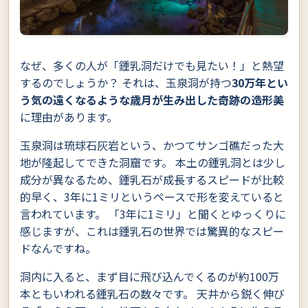
なぜ、多くの人が「鍾乳洞だけでも見たい！」と熱望
するのでしょうか？ それは、玉泉洞が持つ
30万年とい
う気の遠くなるような歳月が生み出した奇跡の造形美
に理由があります。
玉泉洞は琉球石灰岩という、かつてサンゴ礁だった大
地が隆起してできた洞窟です。 本土の鍾乳洞とは少し
成分が異なるため、鍾乳石が成長するスピードが比較
的早く、3年に1ミリというペースで形を変えていると
言われています。 「3年に1ミリ」と聞くとゆっくりに
感じますが、これは鍾乳石の世界では驚異的なスピー
ドなんですね。
洞内に入ると、まず目に飛び込んでくるのが約100万
本ともいわれる鍾乳石の数々です。 天井から鋭く伸び