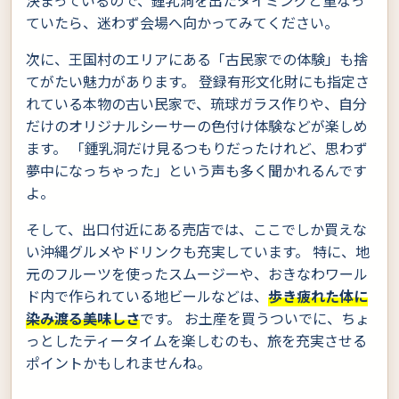
決まっているので、鍾乳洞を出たタイミングと重なっ
ていたら、迷わず会場へ向かってみてください。
次に、王国村のエリアにある「古民家での体験」も捨
てがたい魅力があります。 登録有形文化財にも指定さ
れている本物の古い民家で、琉球ガラス作りや、自分
だけのオリジナルシーサーの色付け体験などが楽しめ
ます。 「鍾乳洞だけ見るつもりだったけれど、思わず
夢中になっちゃった」という声も多く聞かれるんです
よ。
そして、出口付近にある売店では、ここでしか買えな
い沖縄グルメやドリンクも充実しています。 特に、地
元のフルーツを使ったスムージーや、おきなわワール
ド内で作られている地ビールなどは、
歩き疲れた体に
染み渡る美味しさ
です。 お土産を買うついでに、ちょ
っとしたティータイムを楽しむのも、旅を充実させる
ポイントかもしれませんね。