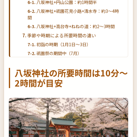
八坂神社+円山公園：約1時間半
八坂神社+祇園花見小路+清水寺：約3〜4時
間
八坂神社+高台寺+ねねの道：約2〜3時間
季節や時期による所要時間の違い
初詣の時期（1月1日〜3日）
祇園祭の期間中（7月）
桜や紅葉のシーズン
八坂神社の所要時間は10分〜
効率よく参拝するためのポイント
2時間が目安
事前に参拝ルートを決めておく
御朱印帳は事前に準備
お賽銭の小銭を用意
まとめ：自分に合った所要時間で八坂神社を
楽しもう
京都旅行をより充実したものに