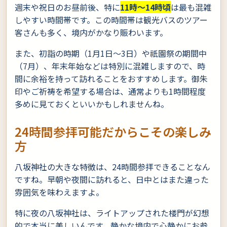
週末や祝日のお昼前後、特に
11時〜14時頃
は最も混雑
しやすい時間帯です。この時間帯は観光バスのツアー
客さんも多く、境内がかなり賑わいます。
また、初詣の時期（1月1日〜3日）や祇園祭の期間中
（7月）、年末年始などは特別に混雑しますので、時
間に余裕を持って訪れることをおすすめします。御朱
印やご祈祷を希望する場合は、通常よりも1時間程度
多めに見ておくといいかもしれませんね。
24時間参拝可能だからこその楽しみ
方
八坂神社の大きな特徴は、24時間参拝できることなん
ですね。早朝や夜間に訪れると、日中とはまた違った
雰囲気を味わえますよ。
特に夜の八坂神社は、ライトアップされた楼門が幻想
的で本当に美しいんです。静かな境内で心静かにお参