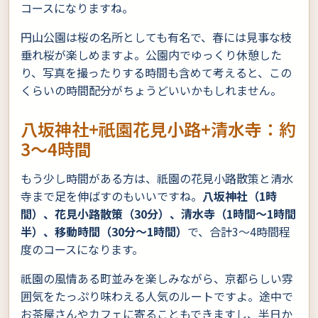
コースになりますね。
円山公園は桜の名所としても有名で、春には見事な枝
垂れ桜が楽しめますよ。公園内でゆっくり休憩した
り、写真を撮ったりする時間も含めて考えると、この
くらいの時間配分がちょうどいいかもしれません。
八坂神社+祇園花見小路+清水寺：約
3〜4時間
もう少し時間がある方は、祇園の花見小路散策と清水
寺まで足を伸ばすのもいいですね。
八坂神社（1時
間）、花見小路散策（30分）、清水寺（1時間〜1時間
半）、移動時間（30分〜1時間）
で、合計3〜4時間程
度のコースになります。
祇園の風情ある町並みを楽しみながら、京都らしい雰
囲気をたっぷり味わえる人気のルートですよ。途中で
お茶屋さんやカフェに寄ることもできますし、半日か